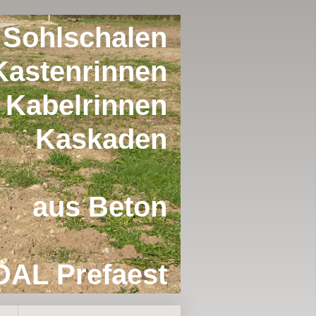
Sohlschalen
Kastenrinnen
Kabelrinnen
Kaskaden
aus Beton
AL Prefaest