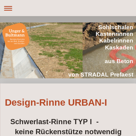
Sohlschalen
Kastenrinnen
Kabelrinnen
Kaskaden
aus Beton
von STRADAL Prefaest
Design-Rinne URBAN-I
Schwerlast-Rinne TYP I -
keine Rückenstütze notwendig